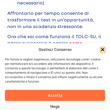
necessario)
Affrontarlo per tempo consente di
trasformare il test in un’opportunità,
non in una scadenza stressante.
Ora che sai come funziona il TOLC-SU, il
passo successivo è capire
come
prepararti in modo efficace
, evitando
Gestisci Consenso
gli errori più comuni e organizzando lo
Per fornire le migliori esperienze, utilizziamo tecnologie come i cookie
studio in modo realistico.
per memorizzare e/o accedere alle informazioni del dispositivo. Il
consenso a queste tecnologie ci permetterà di elaborare dati come il
FAQ SUL TOLC-SU
comportamento di navigazione o ID unici su questo sito. Non
acconsentire o ritirare il consenso può influire negativamente su alcune
caratteristiche e funzioni.
Il TOLC-SU esiste ancora?
Accetta
Sì. Il
TOLC-SU
è ancora previsto ed è
utilizzato da diversi atenei per
Nega