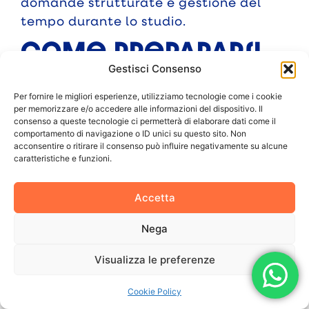
domande strutturate e gestione del
tempo durante lo studio.
Come prepararsi
al nuovo accesso a
Gestisci Consenso
Medicina
Per fornire le migliori esperienze, utilizziamo tecnologie come i cookie
per memorizzare e/o accedere alle informazioni del dispositivo. Il
Prepararsi a Medicina senza test non
consenso a queste tecnologie ci permetterà di elaborare dati come il
significa smettere di allenarsi. Significa
comportamento di navigazione o ID unici su questo sito. Non
acconsentire o ritirare il consenso può influire negativamente su alcune
cambiare obiettivo: non ci si prepara
caratteristiche e funzioni.
più solo per superare una prova
d’ingresso, ma per affrontare un
Accetta
semestre universitario selettivo.
Nega
Un metodo efficace dovrebbe
includere:
Visualizza le preferenze
ripasso mirato di Chimica, Fisica e
Cookie Policy
Biologia;