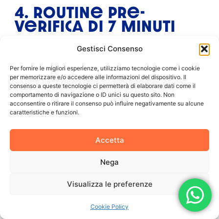
4. Routine pre-
verifica di 7 minuti
Efficace per gestire ansia da
Gestisci Consenso
interrogazione o esame:
Per fornire le migliori esperienze, utilizziamo tecnologie come i cookie
2 minuti respirazione
per memorizzare e/o accedere alle informazioni del dispositivo. Il
consenso a queste tecnologie ci permetterà di elaborare dati come il
1 minuto stretching
comportamento di navigazione o ID unici su questo sito. Non
acconsentire o ritirare il consenso può influire negativamente su alcune
1 minuto visualizzazione positiva
caratteristiche e funzioni.
1 minuto auto-messaggio:
“Sono
Accetta
preparato, faccio del mio meglio”
Nega
2 minuti ripasso selettivo
5. Exposure therapy
Visualizza le preferenze
(esposizione
Cookie Policy
graduale)